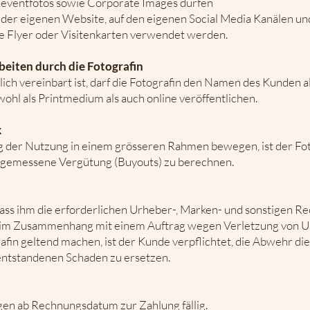
neventfotos sowie Corporate Images dürfen
f der eigenen Website, auf den eigenen Social Media Kanälen un
e Flyer oder Visitenkarten verwendet werden.
eiten durch die Fotografin
lich vereinbart ist, darf die Fotografin den Namen des Kunden 
hl als Printmedium als auch online veröffentlichen.
k
 der Nutzung in einem grösseren Rahmen bewegen, ist der Fot
angemessene Vergütung (Buyouts) zu berechnen.
dass ihm die erforderlichen Urheber-, Marken- und sonstigen R
itte im Zusammenhang mit einem Auftrag wegen Verletzung von U
in geltend machen, ist der Kunde verpflichtet, die Abwehr di
entstandenen Schaden zu ersetzen.
en ab Rechnungsdatum zur Zahlung fällig.